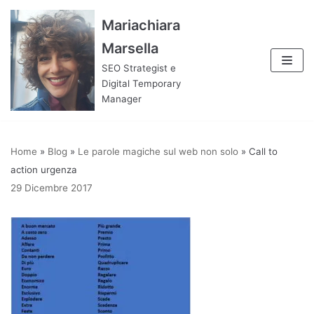
Vai
Mariachiara
al
Marsella
contenuto
SEO Strategist e
Digital Temporary
Manager
Home
»
Blog
»
Le parole magiche sul web non solo
»
Call to
action urgenza
29 Dicembre 2017