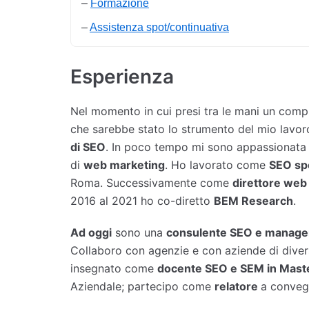
–
Formazione
–
Assistenza spot/continuativa
Esperienza
Nel momento in cui presi tra le mani un compute
che sarebbe stato lo strumento del mio lavor
di SEO
. In poco tempo mi sono appassionata 
di
web marketing
. Ho lavorato come
SEO spe
Roma. Successivamente come
direttore web
2016 al 2021 ho co-diretto
BEM Research
.
Ad oggi
sono una
consulente SEO e manag
Collaboro con agenzie e con aziende di diver
insegnato come
docente SEO e SEM in Maste
Aziendale; partecipo come
relatore
a convegn