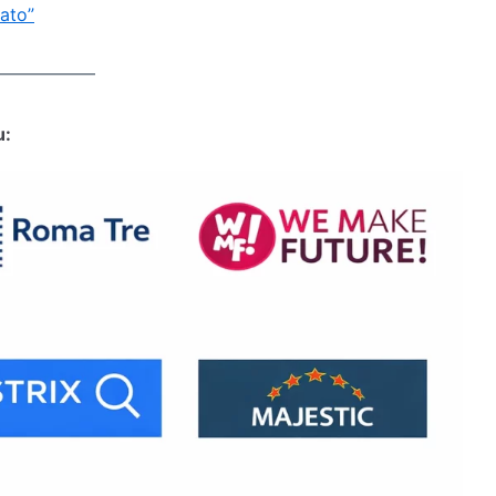
tato”
u: