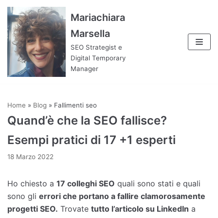
Vai
Mariachiara
al
Marsella
contenuto
SEO Strategist e
Digital Temporary
Manager
Home
»
Blog
»
Fallimenti seo
Quand’è che la SEO fallisce?
Esempi pratici di 17 +1 esperti
18 Marzo 2022
Ho chiesto a
17 colleghi SEO
quali sono stati e quali
sono gli
errori che portano a fallire clamorosamente
progetti SEO.
Trovate
tutto l’articolo su LinkedIn
a