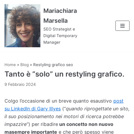
Vai
Mariachiara
al
Marsella
contenuto
SEO Strategist e
Digital Temporary
Manager
Home
»
Blog
»
Restyling grafico seo
Tanto è “solo” un restyling grafico.
9 Febbraio 2024
Colgo l’occasione di un breve quanto esaustivo
post
su LinkedIn di Gary Illyes
(“
quando riprogettate un sito,
il suo posizionamento nei motori di ricerca potrebbe
impazzire
“) per ribadire
un concetto non nuovo
masempre importante
e che però spesso viene