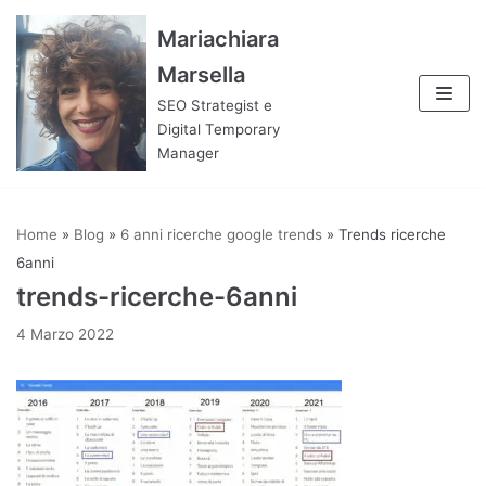
Vai
Mariachiara
al
Marsella
contenuto
SEO Strategist e
Digital Temporary
Manager
Home
»
Blog
»
6 anni ricerche google trends
»
Trends ricerche
6anni
trends-ricerche-6anni
4 Marzo 2022